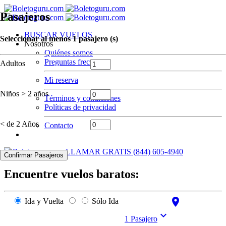
Pasajeros
BUSCAR VUELOS
Seleccionar al menos 1 pasajero (s)
Nosotros
Quiénes somos
Preguntas frecuentes
Adultos
Mi reserva
Niños > 2 años
Términos y condiciones
Políticas de privacidad
< de 2 Años
Contacto
LLAMAR GRATIS (844) 605-4940
Confirmar Pasajeros
Encuentre vuelos baratos:
room
Ida y Vuelta
Sólo Ida
expand_more
1 Pasajero